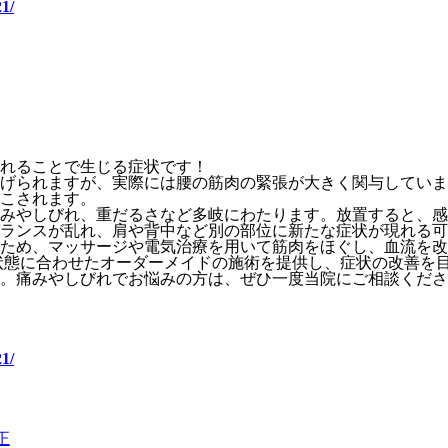
1/
れることで生じる症状です！
げられますが、実際には腰の筋肉の緊張が大きく関与していま
こされます。
みやしびれ、重だるさなど多岐にわたります。放置すると、感
ランスが乱れ、肩や背中など別の部位に新たな症状が現れる可
ため、マッサージや電気治療を用いて筋肉をほぐし、血流を改
状態に合わせたオーダーメイドの施術を提供し、症状の改善を
。痛みやしびれでお悩みの方は、ぜひ一度当院にご相談くださ
1/
正