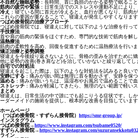
不自然な睡眠姿勢
：長時間、首に負担のかかる姿勢で眠ること
筋肉の疲労や緊張
：日常生活でのストレスや運動不足により、
冷え
：寝ている間に首元が冷えると、血行が悪くなり、筋肉が
これらの要因が重なることで、寝違えが発生しやすくなります
つばめ接骨院の治療アプローチ
つばめ接骨院では、寝違えに対して以下のような治療を行って
手技療法
首や肩の筋肉の緊張をほぐすため、専門的な技術で筋肉を解し
温熱療法
筋肉の柔軟性を高め、回復を促進するために温熱療法を行いま
矯正治療と姿勢調整
寝違えを今後繰り返さないように、骨格の歪みを治すために矯
他に姿勢の改善
(
巻き肩など
)
を治していかないと繰り返してし
自宅での対処法
寝違えを起こした際は、以下のような対処法を試みると良いで
安静にする
：痛みが強い間は無理に首を動かさず、安静を保つ
温める
：痛みが強いうちは、温湿布やお風呂で温めることで血
ストレッチ
：痛みが軽減してきたら、無理のない範囲で軽いス
まとめ
寝違えは、日常生活の中で誰にでも起こりうる症状です。しか
ーダーメイドの施術を提供し、根本的な改善を目指しています
ホームページ
（つばめ接骨院・すずらん接骨院）
https://smr-group.jp/
インスタグラム
つばめ接骨院
→
https://www.instagram.com/tsubame0520/
すずらん接骨院
→
https://www.instagram.com/suzuransekkotu032
ライン