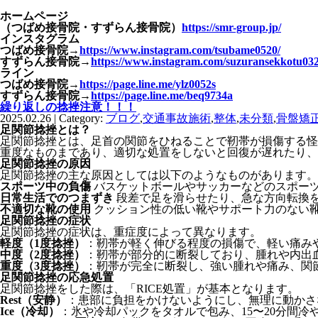
ホームページ
（つばめ接骨院・すずらん接骨院）
https://smr-group.jp/
インスタグラム
つばめ接骨院
→
https://www.instagram.com/tsubame0520/
すずらん接骨院
→
https://www.instagram.com/suzuransekkotu032
ライン
つばめ接骨院
→
https://page.line.me/ylz0052s
すずらん接骨院
→
https://page.line.me/beq9734a
繰り返しの捻挫注意！！！
2025.02.26 | Category:
ブログ
,
交通事故施術
,
整体
,
未分類
,
骨盤矯
足関節捻挫とは？
足関節捻挫とは、足首の関節をひねることで靭帯が損傷する怪
重度なものまであり、適切な処置をしないと回復が遅れたり、
足関節捻挫の原因
足関節捻挫の主な原因としては以下のようなものがあります。
スポーツ中の負傷
バスケットボールやサッカーなどのスポー
日常生活でのつまずき
段差で足を滑らせたり、急な方向転換
不適切な靴の使用
クッション性の低い靴やサポート力のない
足関節捻挫の症状
足関節捻挫の症状は、重症度によって異なります。
軽度（
1
度捻挫）
：靭帯が軽く伸びる程度の損傷で、軽い痛み
中度（
2
度捻挫）
：靭帯が部分的に断裂しており、腫れや内出
重度（
3
度捻挫）
：靭帯が完全に断裂し、強い腫れや痛み、関
足関節捻挫の応急処置
足関節捻挫をした際は、「
RICE
処置」が基本となります。
Rest
（安静）
：患部に負担をかけないようにし、無理に動かさ
Ice
（冷却）
：氷や冷却パックをタオルで包み、
15
〜
20
分間冷