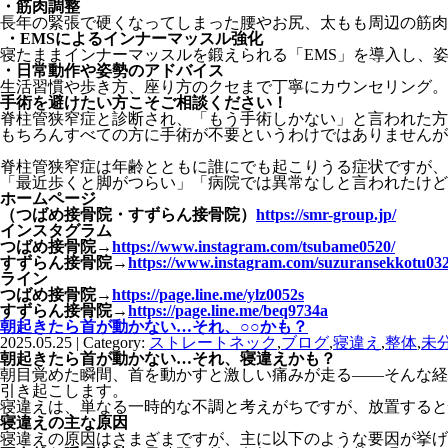
・筋肉調整
長年の緊張で硬くなってしまった腰やお尻、太もも周辺の筋肉
・
EMS
によるインナーマッスル強化
寝たままインナーマッスルを鍛えられる「
EMS
」を導入し、
・日常動作や姿勢のアドバイス
生活習慣や歩き方、座り方のクセまで丁寧にカウンセリング。
手術を避けたい方こそご相談ください！
脊柱管狭窄症と診断され、「もう手術しかない」と言われた方
もちろんすべての方に手術が不要というわけではありませんが
脊柱管狭窄症は年齢とともに誰にでも起こりうる症状ですが、
「最近歩くと脚がつらい」「病院では異常なしと言われたけど
ホームページ
（つばめ接骨院・すずらん接骨院）
https://smr-group.jp/
インスタグラム
つばめ接骨院
→
https://www.instagram.com/tsubame0520/
すずらん接骨院
→
https://www.instagram.com/suzuransekkotu032
ライン
つばめ接骨院
→
https://page.line.me/ylz0052s
すずらん接骨院
→
https://page.line.me/beq9734a
朝起きたら首が動かない…それ、○○かも？
2025.05.25 | Category:
ストレートネック
,
ブログ
,
寝違え
,
整体
,
未
朝起きたら首が動かない
…
それ、寝違えかも？
朝目覚めた瞬間、首を動かすと激しい痛みが走る
――
そんな経
引き起こします。
寝違えは、単なる一時的な不調と考えがちですが、放置すると
寝違えの主な原因
寝違えの原因はさまざまですが、主に以下のような要因が挙げ