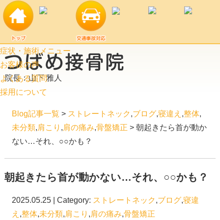
症状・施術メニュー
お客様の声
院長：山下 雅人
よくある質問
採用について
Blog記事一覧
>
ストレートネック
,
ブログ
,
寝違え
,
整体
,
未分類
,
肩こり
,
肩の痛み
,
骨盤矯正
> 朝起きたら首が動か
ない…それ、○○かも？
朝起きたら首が動かない…それ、○○かも？
2025.05.25 | Category:
ストレートネック
,
ブログ
,
寝違
え
,
整体
,
未分類
,
肩こり
,
肩の痛み
,
骨盤矯正