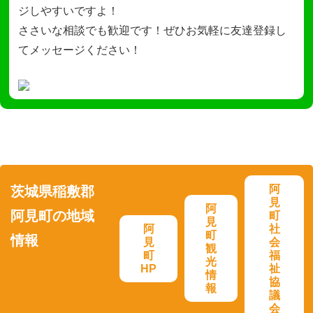
ジしやすいですよ！
ささいな相談でも歓迎です！ぜひお気軽に友達登録し
てメッセージください！
阿
茨城県稲敷郡
見
阿
阿見町の地域
町
見
阿
社
町
情報
見
会
観
町
福
光
HP
祉
情
協
報
議
会