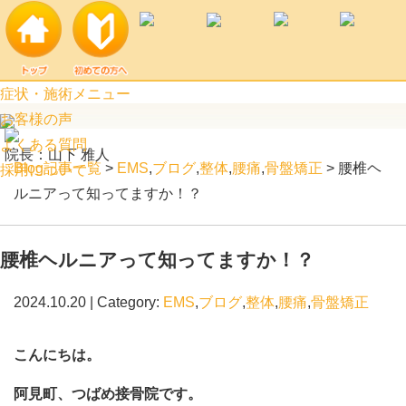
腰椎ヘルニアって知ってますか！？ | 阿見町口コミ上位のつばめ接骨院
症状・施術メニュー
お客様の声
よくある質問
院長：山下 雅人
Blog記事一覧
>
EMS
,
ブログ
,
整体
,
腰痛
,
骨盤矯正
> 腰椎ヘ
採用について
ルニアって知ってますか！？
腰椎ヘルニアって知ってますか！？
2024.10.20 | Category:
EMS
,
ブログ
,
整体
,
腰痛
,
骨盤矯正
こんにちは。
阿見町、つばめ接骨院です。