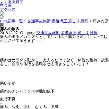
よくある質問
料金表
アクセス
Blog記事一覧
>
交通事故施術
,
産後矯正
,
肩こり
,
腰痛
> 痛みの原
因
痛みの原因
2018.12.07 | Category:
交通事故施術
,
産後矯正
,
肩こり
,
腰痛
痛みの出るメカニズムとして3つ目の「筋力不足」についてお
伝えさせて頂きます！！
筋肉はカラダを動かし、支えるだけでなく、体温の維持・調整
をし、血液や体液を循環させる働きをしています！
悪い姿勢
↓
筋肉のアンバランスや機能低下
↓
血行不良
↓
痛み、冷え、疲れ、むくみ、肥満