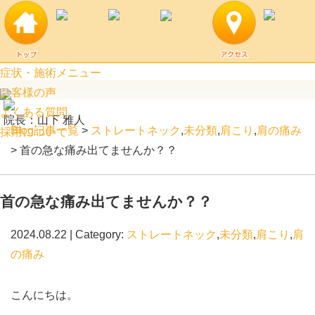
首の急な痛み出てませんか？？ | 阿見町口コミ上位のつばめ接骨院
症状・施術メニュー
お客様の声
よくある質問
院長：山下 雅人
Blog記事一覧
>
ストレートネック
,
未分類
,
肩こり
,
肩の痛み
採用について
> 首の急な痛み出てませんか？？
首の急な痛み出てませんか？？
2024.08.22 | Category:
ストレートネック
,
未分類
,
肩こり
,
肩
の痛み
こんにちは。