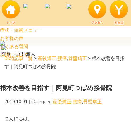
根本改善を目指す｜阿見町つばめ接骨院 | 阿見町口コミ上位のつばめ接
骨院
症状・施術メニュー
お客様の声
よくある質問
院長：山下 雅人
採用について
Blog記事一覧
>
産後矯正
,
腰痛
,
骨盤矯正
> 根本改善を目指
す｜阿見町つばめ接骨院
根本改善を目指す｜阿見町つばめ接骨院
2019.10.31 | Category:
産後矯正
,
腰痛
,
骨盤矯正
こんにちは。