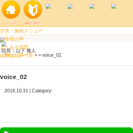
voice_02 | 阿見町口コミ上位のつばめ接骨院
症状・施術メニュー
お客様の声
よくある質問
院長：山下 雅人
Blog記事一覧
> > voice_02
採用について
voice_02
2016.10.31 | Category: