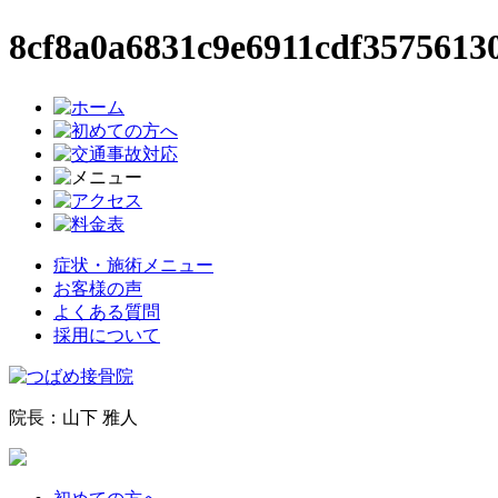
8cf8a0a6831c9e6911cdf3
症状・施術メニュー
お客様の声
よくある質問
採用について
院長：山下 雅人