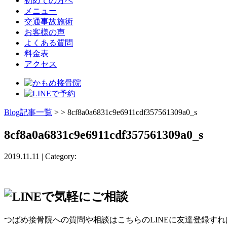
初めての方へ
メニュー
交通事故施術
お客様の声
よくある質問
料金表
アクセス
Blog記事一覧
> > 8cf8a0a6831c9e6911cdf357561309a0_s
8cf8a0a6831c9e6911cdf357561309a0_s
2019.11.11 | Category:
つばめ接骨院への質問や相談はこちらのLINEに友達登録す