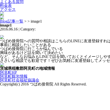
よくある質問
料金表
アクセス
Blog記事一覧
> > image1
image1
2016.06.16 | Category:
つばめ接骨院への質問や相談はこちらのLINEに友達登録す
事前に相談したいことがある
つばめ接骨院に行こうか悩んでいる
興味があるけど話を聞いて決めたい
など、そんなお悩みもLINEで話を聞いておくとイメージしや
ささいな相談でも歓迎です！ぜひお気軽に友達登録してメッセ
茨城県稲敷郡阿見町の地域情報
阿見町HP
阿見町観光情報
阿見町社会福祉協議会
Copyright(c) 2016 つばめ接骨院 All Rights Reserved.