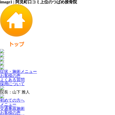
image1 | 阿見町口コミ上位のつばめ接骨院
症状・施術メニュー
お客様の声
よくある質問
採用について
院長：山下 雅人
初めての方へ
メニュー
交通事故施術
お客様の声