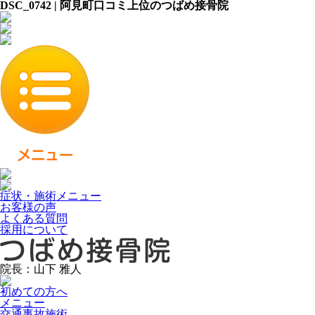
DSC_0742 | 阿見町口コミ上位のつばめ接骨院
症状・施術メニュー
お客様の声
よくある質問
採用について
院長：山下 雅人
初めての方へ
メニュー
交通事故施術