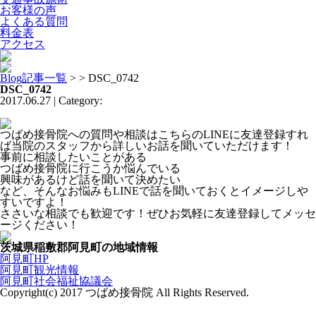
お客様の声
よくある質問
料金表
アクセス
Blog記事一覧
> > DSC_0742
DSC_0742
2017.06.27 | Category:
つばめ接骨院への質問や相談はこちらのLINEに友達登録すれ
ば当院のスタッフから詳しいお話を聞いていただけます！
事前に相談したいことがある
つばめ接骨院に行こうか悩んでいる
興味があるけど話を聞いて決めたい
など、そんなお悩みもLINEで話を聞いておくとイメージしや
すいですよ！
ささいな相談でも歓迎です！ぜひお気軽に友達登録してメッセ
ージください！
茨城県稲敷郡阿見町の地域情報
阿見町HP
阿見町観光情報
阿見町社会福祉協議会
Copyright(c) 2017 つばめ接骨院 All Rights Reserved.