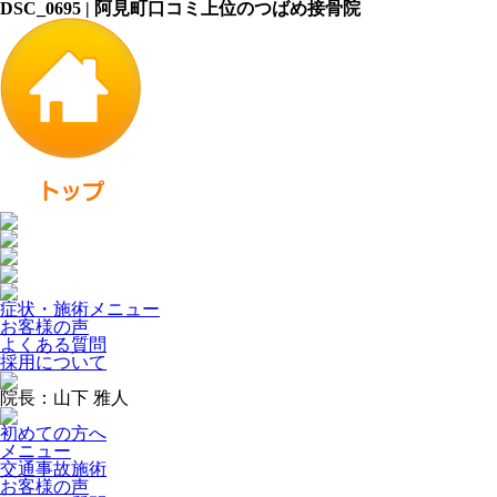
DSC_0695 | 阿見町口コミ上位のつばめ接骨院
症状・施術メニュー
お客様の声
よくある質問
採用について
院長：山下 雅人
初めての方へ
メニュー
交通事故施術
お客様の声