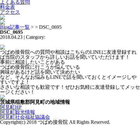
よくある質問
料金表
アクセス
Blog記事一覧
> > DSC_0695
DSC_0695
2018.04.23 | Category:
つばめ接骨院への質問や相談はこちらのLINEに友達登録すれ
ば当院のスタッフから詳しいお話を聞いていただけます！
事前に相談したいことがある
つばめ接骨院に行こうか悩んでいる
興味があるけど話を聞いて決めたい
など、そんなお悩みもLINEで話を聞いておくとイメージしや
すいですよ！
ささいな相談でも歓迎です！ぜひお気軽に友達登録してメッセ
ージください！
茨城県稲敷郡阿見町の地域情報
阿見町HP
阿見町観光情報
阿見町社会福祉協議会
Copyright(c) 2018 つばめ接骨院 All Rights Reserved.