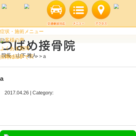
a | 阿見町口コミ上位のつばめ接骨院
症状・施術メニュー
お客様の声
よくある質問
院長：山下 雅人
Blog記事一覧
> > a
採用について
a
2017.04.26 | Category: