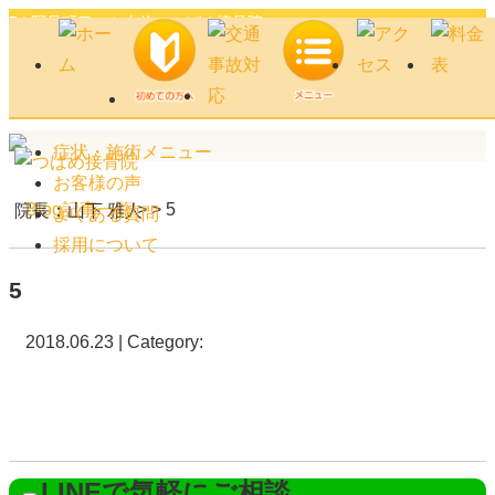
5 | 阿見町口コミ上位のつばめ接骨院
症状・施術メニュー
お客様の声
Blog記事一覧
> > 5
院長：山下 雅人
よくある質問
採用について
5
2018.06.23 | Category: