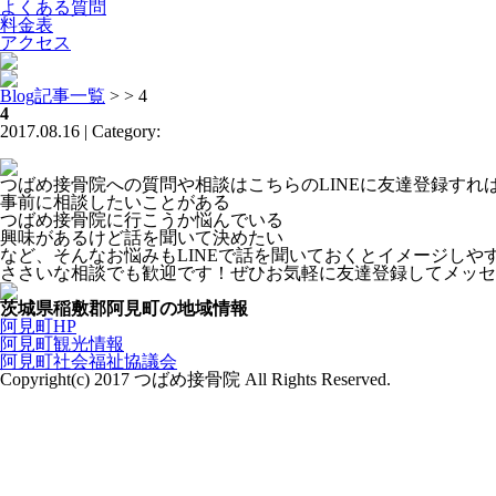
よくある質問
料金表
アクセス
Blog記事一覧
> > 4
4
2017.08.16 | Category:
つばめ接骨院への質問や相談はこちらのLINEに友達登録す
事前に相談したいことがある
つばめ接骨院に行こうか悩んでいる
興味があるけど話を聞いて決めたい
など、そんなお悩みもLINEで話を聞いておくとイメージしや
ささいな相談でも歓迎です！ぜひお気軽に友達登録してメッセ
茨城県稲敷郡阿見町の地域情報
阿見町HP
阿見町観光情報
阿見町社会福祉協議会
Copyright(c) 2017 つばめ接骨院 All Rights Reserved.