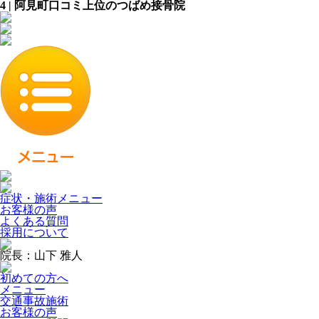
4 | 阿見町口コミ上位のつばめ接骨院
症状・施術メニュー
お客様の声
よくある質問
採用について
院長：山下 雅人
初めての方へ
メニュー
交通事故施術
お客様の声