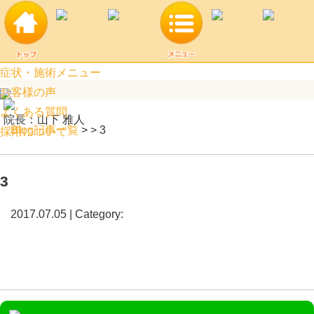
3 | 阿見町口コミ上位のつばめ接骨院
症状・施術メニュー
お客様の声
よくある質問
院長：山下 雅人
Blog記事一覧
> > 3
採用について
3
2017.07.05 | Category: