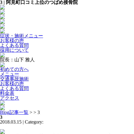
3 | 阿見町口コミ上位のつばめ接骨院
症状・施術メニュー
お客様の声
よくある質問
採用について
院長：山下 雅人
初めての方へ
メニュー
交通事故施術
お客様の声
よくある質問
料金表
アクセス
Blog記事一覧
> > 3
3
2018.03.15 | Category: