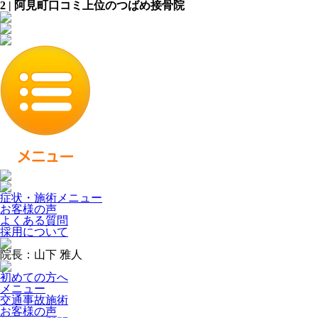
2 | 阿見町口コミ上位のつばめ接骨院
症状・施術メニュー
お客様の声
よくある質問
採用について
院長：山下 雅人
初めての方へ
メニュー
交通事故施術
お客様の声