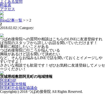
よくある質問
料金表
アクセス
Blog記事一覧
> > 2
2
2018.02.02 | Category:
つばめ接骨院への質問や相談はこちらのLINEに友達登録すれ
ば当院のスタッフから詳しいお話を聞いていただけます！
事前に相談したいことがある
つばめ接骨院に行こうか悩んでいる
興味があるけど話を聞いて決めたい
など、そんなお悩みもLINEで話を聞いておくとイメージしや
すいですよ！
ささいな相談でも歓迎です！ぜひお気軽に友達登録してメッセ
ージください！
茨城県稲敷郡阿見町の地域情報
阿見町HP
阿見町観光情報
阿見町社会福祉協議会
Copyright(c) 2018 つばめ接骨院 All Rights Reserved.