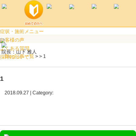
1 | 阿見町口コミ上位のつばめ接骨院
症状・施術メニュー
お客様の声
よくある質問
院長：山下 雅人
Blog記事一覧
> > 1
採用について
1
2018.09.27 | Category: