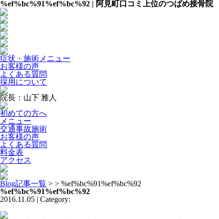
%ef%bc%91%ef%bc%92 | 阿見町口コミ上位のつばめ接骨院
症状・施術メニュー
お客様の声
よくある質問
採用について
院長：山下 雅人
初めての方へ
メニュー
交通事故施術
お客様の声
よくある質問
料金表
アクセス
Blog記事一覧
> > %ef%bc%91%ef%bc%92
%ef%bc%91%ef%bc%92
2016.11.05 | Category: