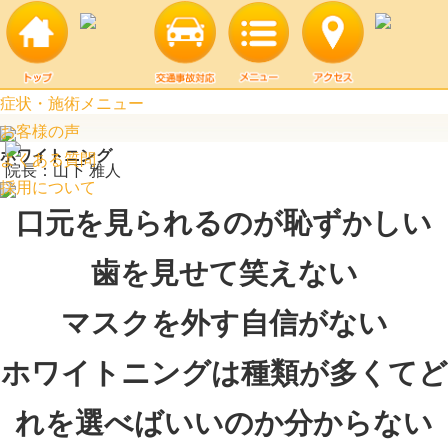
ホワイトニング | 阿見町口コミ上位のつばめ接骨院
症状・施術メニュー
お客様の声
ホワイトニング
よくある質問
院長：山下 雅人
採用について
口元を見られるのが恥ずかしい
歯を見せて笑えない
マスクを外す自信がない
ホワイトニングは種類が多くてど
れを選べばいいのか分からない