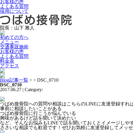
お客様の声
よくある質問
採用について
院長：山下 雅人
初めての方へ
メニュー
交通事故施術
お客様の声
よくある質問
料金表
アクセス
Blog記事一覧
> > DSC_0710
DSC_0710
2017.06.27 | Category:
つばめ接骨院への質問や相談はこちらのLINEに友達登録す
事前に相談したいことがある
つばめ接骨院に行こうか悩んでいる
興味があるけど話を聞いて決めたい
など、そんなお悩みもLINEで話を聞いておくとイメージしや
ささいな相談でも歓迎です！ぜひお気軽に友達登録してメッセ