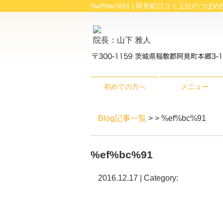
%ef%bc%91 | 阿見町口コミ上位のつば
院長：山下 雅人
初めての方へ
メニュー
Blog記事一覧
> > %ef%bc%91
%ef%bc%91
2016.12.17 | Category: